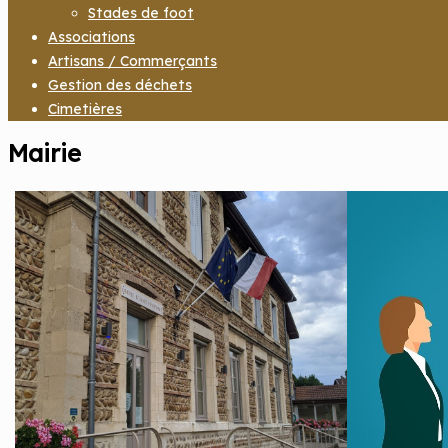
Stades de foot
Associations
Artisans / Commerçants
Gestion des déchets
Cimetières
Mairie
Site officie
Port
bon